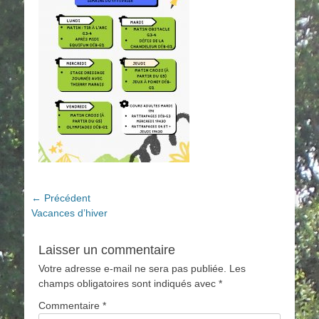
Navigation
← Précédent
Article
Vacances d’hiver
de
précédent :
l’article
Laisser un commentaire
Votre adresse e-mail ne sera pas publiée.
Les
champs obligatoires sont indiqués avec
*
Commentaire
*