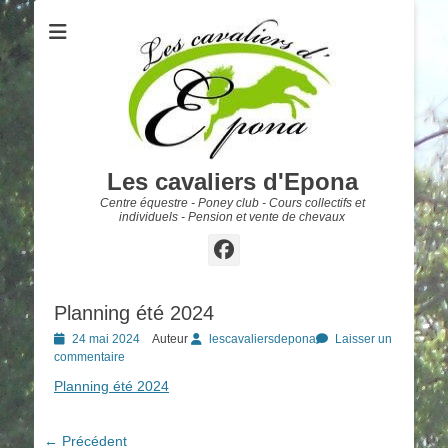
Les cavaliers d'Epona
Centre équestre - Poney club - Cours collectifs et
individuels - Pension et vente de chevaux
Facebook
Planning été 2024
Posted
24 mai 2024
Auteur
lescavaliersdepona
Laisser un
on
commentaire
Planning été 2024
Navigation
← Précédent