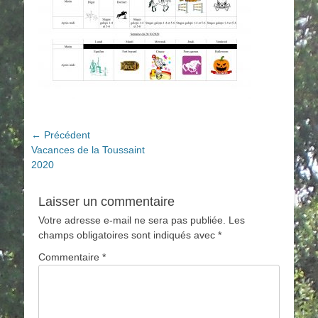
Navigation
← Précédent
Article
Vacances de la Toussaint
de
précédent :
2020
l’article
Laisser un commentaire
Votre adresse e-mail ne sera pas publiée.
Les
champs obligatoires sont indiqués avec
*
Commentaire
*