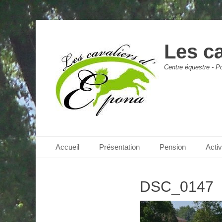
Les c
Centre équestre - Po
Menu principal
Aller
Accueil
Présentation
Pension
Acti
au
contenu
DSC_0147