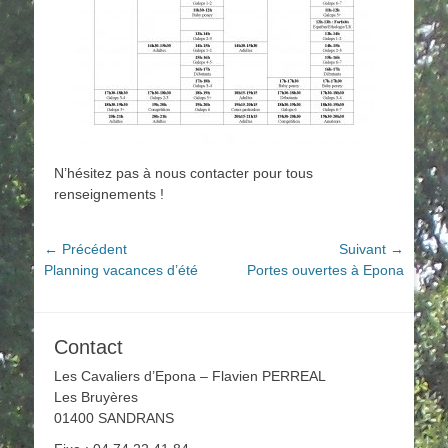
N’hésitez pas à nous contacter pour tous
renseignements !
Navigation
← Précédent
Suivant →
Article
Article
Planning vacances d’été
Portes ouvertes à Epona
de
précédent :
suivant :
l’article
Contact
Les Cavaliers d’Epona – Flavien PERREAL
Les Bruyères
01400 SANDRANS