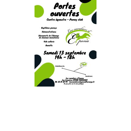
Article
suivant :