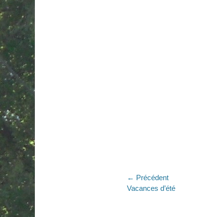
Navigation
← Précédent
Article
Vacances d’été
de
précédent :
l’article