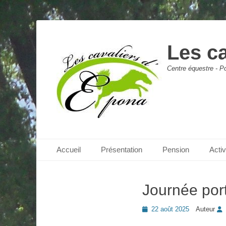
Les c
Centre équestre - Po
Menu principal
Aller
Accueil
Présentation
Pension
Acti
au
contenu
Journée por
Posted
22 août 2025
Auteur
on