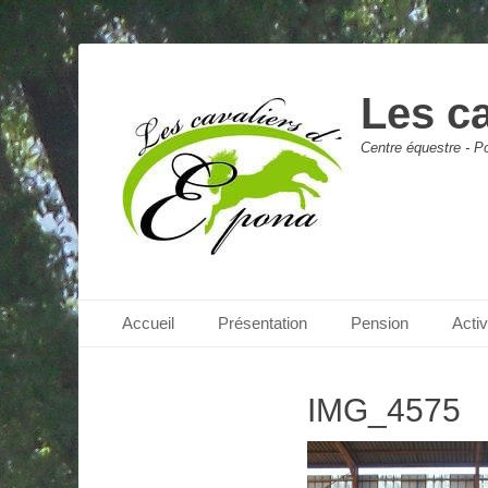
Les c
Centre équestre - Po
Menu principal
Aller
Accueil
Présentation
Pension
Acti
au
contenu
IMG_4575